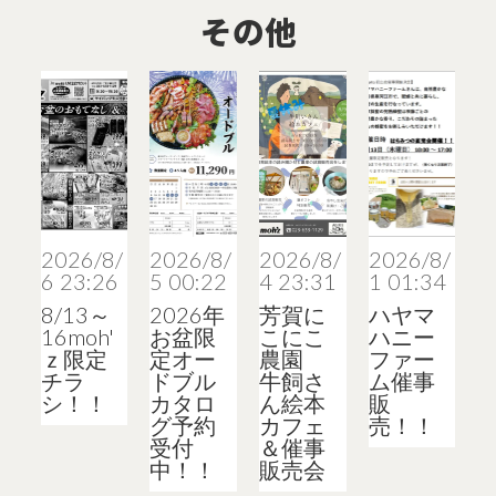
その他
2026/8/
2026/8/
2026/8/
2026/8/
6 23:26
5 00:22
4 23:31
1 01:34
8/13～
2026年
芳賀に
ハヤマ
16moh'
お盆限
こにこ
ハニー
ｚ限定
定オー
農園
ファー
チラ
ドブル
牛飼さ
ム催事
シ！！
カタロ
ん絵本
販
グ予約
カフェ
売！！
受付
＆催事
中！！
販売会