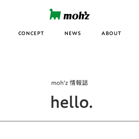
CONCEPT
NEWS
ABOUT
moh'z 情報誌
hello.