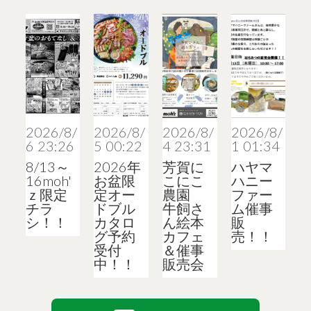
2026/8/
2026/8/
2026/8/
2026/8/
6 23:26
5 00:22
4 23:31
1 01:34
8/13～
2026年
芳賀に
ハヤマ
16moh'
お盆限
こにこ
ハニー
ｚ限定
定オー
農園
ファー
チラ
ドブル
牛飼さ
ム催事
シ！！
カタロ
ん絵本
販
グ予約
カフェ
売！！
受付
＆催事
中！！
販売会