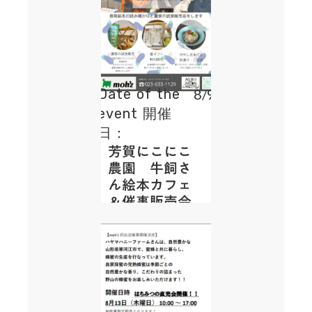
Date of the
8/9
event 開催
日：
芳賀にこにこ
農園 牛飼さ
ん絵本カフェ
＆催事販売会