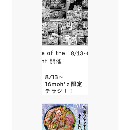
Date of the
8/13~8/16
event 開催
日：
8/13～
16moh'ｚ限定
チラシ！！